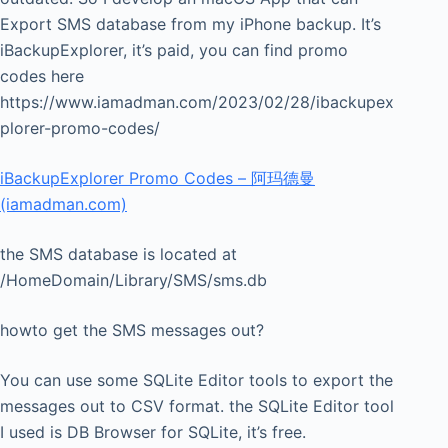
Export SMS database from my iPhone backup. It’s
iBackupExplorer, it’s paid, you can find promo
codes here
https://www.iamadman.com/2023/02/28/ibackupex
plorer-promo-codes/
iBackupExplorer Promo Codes – 阿玛德曼
(iamadman.com)
the SMS database is located at
/HomeDomain/Library/SMS/sms.db
howto get the SMS messages out?
You can use some SQLite Editor tools to export the
messages out to CSV format. the SQLite Editor tool
I used is DB Browser for SQLite, it’s free.