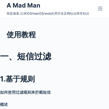
A Mad Man
S
k
我是顽童,记录iOS/macOS/web应用开发及网站运维等知识
i
p
t
使用教程
o
c
o
一、短信过滤
n
t
e
n
1.基于规则
t
如何使用过滤规则来拦截短信
概述