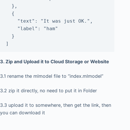
  },

  {

    "text": "It was just OK.",

    "label": "ham"

  }

]
3. Zip and Upload it to Cloud Storage or Website
3.1 rename the mlmodel file to “index.mlmodel”
3.2 zip it directly, no need to put it in Folder
3.3 upload it to somewhere, then get the link, then
you can download it