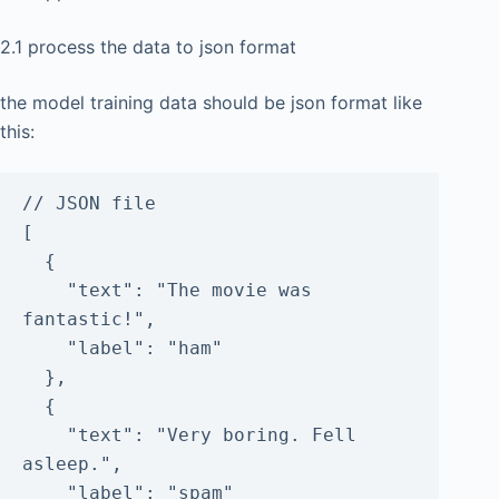
2.1 process the data to json format
the model training data should be json format like
this:
// JSON file

[

  {

    "text": "The movie was 
fantastic!",

    "label": "ham"

  },

  {

    "text": "Very boring. Fell 
asleep.",

    "label": "spam"
